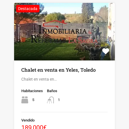
Destacada
Chalet en venta en Yeles, Toledo
Chalet en venta en…
Habitaciones
Baños
5
1
Vendido
189,000€