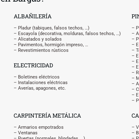
ALBAÑILERÍA
PI
– Pladur (tabiques, falsos techos, …)
– P
– Escayola (decorativa, molduras, falsos techos, …)
– A
– Alicatados y solados
– P
– Pavimentos, hormigón impreso, …
– E
– Revestimientos rústicos
– T
– E
– E
ELECTRICIDAD
– 
– R
– Boletines eléctricos
– M
– Instalaciones eléctricas
– A
– Averías, apagones, etc.
– C
– E
– P
CARPINTERÍA METÁLICA
CA
– Armarios empotrados
– V
– Ventanas
– B
– Puertas (normales, blindadas, …)
– P