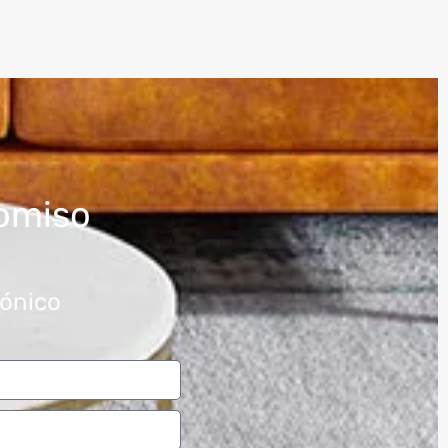
omiso
rónico