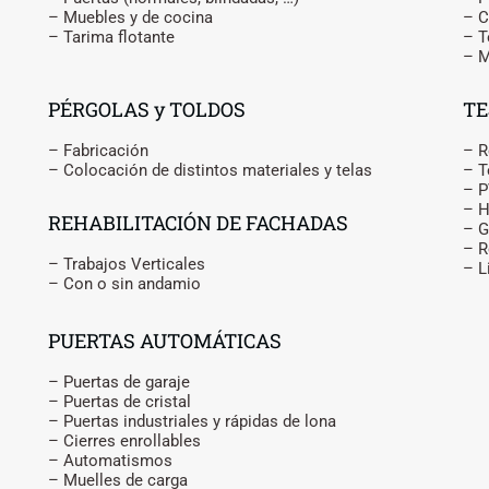
– Muebles y de cocina
– C
– Tarima flotante
– T
– M
PÉRGOLAS y TOLDOS
TE
– Fabricación
– R
– Colocación de distintos materiales y telas
– T
– P
– 
REHABILITACIÓN DE FACHADAS
– G
– R
– Trabajos Verticales
– L
– Con o sin andamio
PUERTAS AUTOMÁTICAS
– Puertas de garaje
– Puertas de cristal
– Puertas industriales y rápidas de lona
– Cierres enrollables
– Automatismos
– Muelles de carga