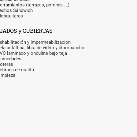
erramientos (terrazas, porches, …)
echos Sándwich
osquiteras
JADOS y CUBIERTAS
ehabilitación y Impermeabilización
ela asfáltica, fibra de vidrio y clorocaucho
VC laminado y onduline bajo teja
Humedades
oteras
etirada de uralita
impieza