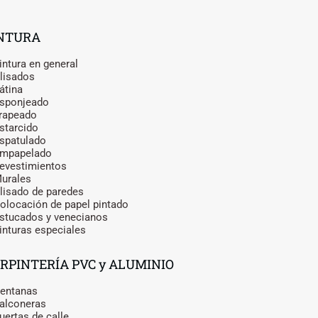
NTURA
intura en general
lisados
átina
sponjeado
rapeado
starcido
spatulado
Empapelado
evestimientos
urales
lisado de paredes
olocación de papel pintado
stucados y venecianos
inturas especiales
RPINTERÍA PVC y ALUMINIO
entanas
alconeras
uertas de calle