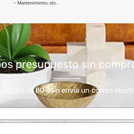
– Mantenimiento, etc…
nos presupuesto sin compr
 al 624 74 80 41 o envía un correo elect