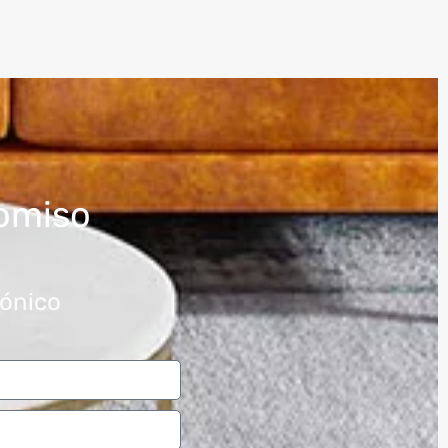
omiso
rónico