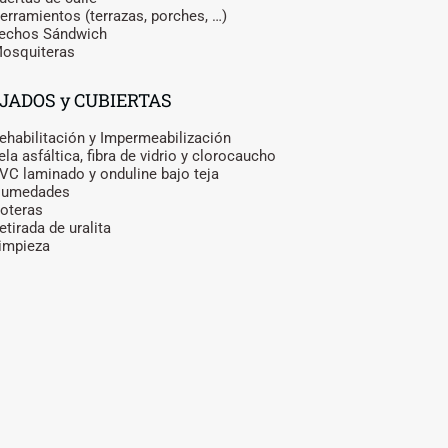
erramientos (terrazas, porches, …)
echos Sándwich
osquiteras
JADOS y CUBIERTAS
ehabilitación y Impermeabilización
ela asfáltica, fibra de vidrio y clorocaucho
VC laminado y onduline bajo teja
Humedades
oteras
etirada de uralita
impieza