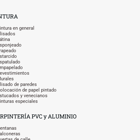
NTURA
intura en general
lisados
átina
sponjeado
rapeado
starcido
spatulado
Empapelado
evestimientos
urales
lisado de paredes
olocación de papel pintado
stucados y venecianos
inturas especiales
RPINTERÍA PVC y ALUMINIO
entanas
alconeras
uertas de calle