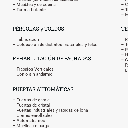
– Muebles y de cocina
– C
– Tarima flotante
– T
– M
PÉRGOLAS y TOLDOS
TE
– Fabricación
– R
– Colocación de distintos materiales y telas
– T
– P
– 
REHABILITACIÓN DE FACHADAS
– G
– R
– Trabajos Verticales
– L
– Con o sin andamio
PUERTAS AUTOMÁTICAS
– Puertas de garaje
– Puertas de cristal
– Puertas industriales y rápidas de lona
– Cierres enrollables
– Automatismos
– Muelles de carga