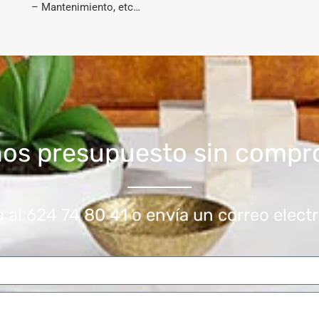
– Mantenimiento, etc…
nos presupuesto sin compr
 al 624 74 80 41 o envía un correo elect