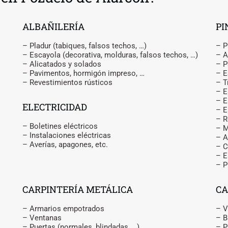
ALBAÑILERÍA
PI
– Pladur (tabiques, falsos techos, …)
– P
– Escayola (decorativa, molduras, falsos techos, …)
– A
– Alicatados y solados
– P
– Pavimentos, hormigón impreso, …
– E
– Revestimientos rústicos
– T
– E
– E
ELECTRICIDAD
– 
– R
– Boletines eléctricos
– M
– Instalaciones eléctricas
– A
– Averías, apagones, etc.
– C
– E
– P
CARPINTERÍA METÁLICA
CA
– Armarios empotrados
– V
– Ventanas
– B
– Puertas (normales, blindadas, …)
– P