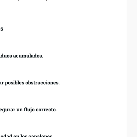
es
siduos acumulados.
r posibles obstrucciones.
gurar un flujo correcto.
edad en los canalones.