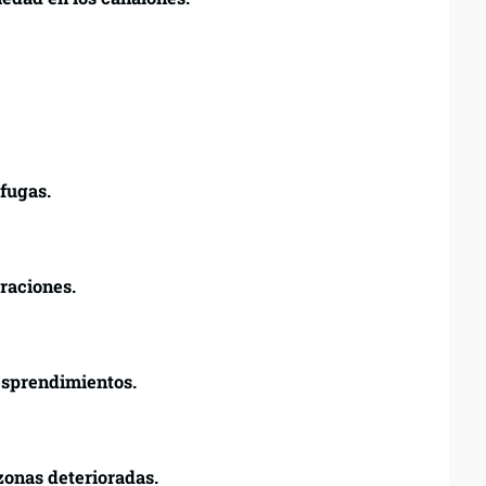
fugas.
traciones.
esprendimientos.
zonas deterioradas.