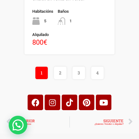
Habitacións
Baños
5
1
Alquilado
800€
1
2
3
4
ANTERIOR
SIGUIENTE
Highway Clone
¿Quieres Vender o Alquilar?