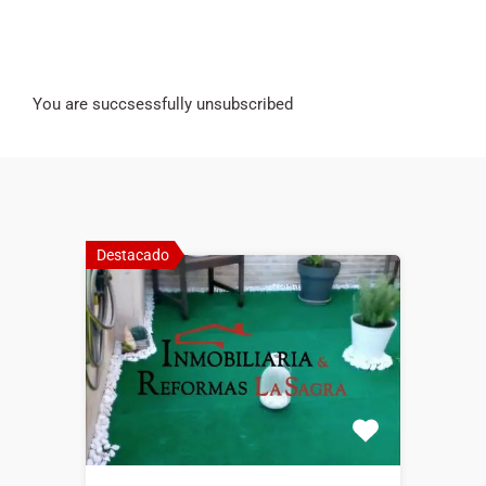
You are succsessfully unsubscribed
Destacado